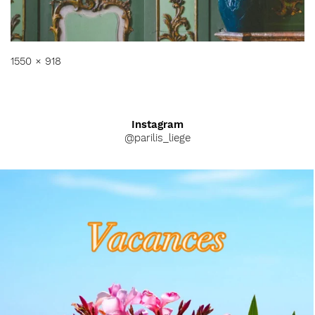
Full
1550 × 918
size
Instagram
@parilis_liege