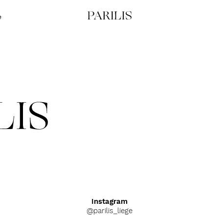
Parilis
e
Instagram
@parilis_liege